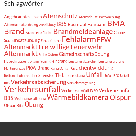
Schlagwörter
Atemschutz
Angebranntes Essen
Atemschutzüberwachung
BMA
B85
Baum auf Fahrbahn
Atemschutzübung
Ausbildung
Brand
Brandmeldeanlage
Cham-
Brand Freifläche
Fehlalarm
FFW
Einsatzübung
Süd
Einzelübung
Altenmarkt
Freiwillige Feuerwehr
Altenmarkt
Gemeinschaftsübung
Frohe Ostern
Kleinbrand
Hubschrauber
Johannifeuer
Leistungsabzeichen
Leistungsprüfung
Rauchentwicklung
PKW Brand
Martinsumzug
Rama Dama
Unfall
THL
Silvester
Tierrettung
Rettungshubschrauber
Unfall B20
Unfall
Verkehrsabsicherung
Verkehrsregelung
B85
Verkehrsunfall
Verkehrsunfall
Verkehrsunfall B20
Wärmebildkamera
Ölspur
B85
Wohnungsöffnung
Übung
Ölspur B85