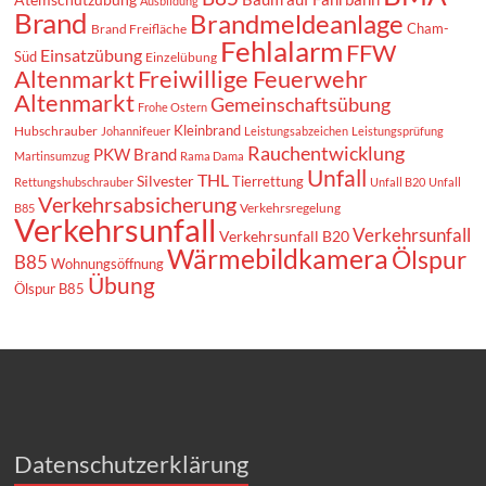
Ausbildung
Brand
Brandmeldeanlage
Cham-
Brand Freifläche
Fehlalarm
FFW
Einsatzübung
Süd
Einzelübung
Altenmarkt
Freiwillige Feuerwehr
Altenmarkt
Gemeinschaftsübung
Frohe Ostern
Kleinbrand
Hubschrauber
Johannifeuer
Leistungsabzeichen
Leistungsprüfung
Rauchentwicklung
PKW Brand
Martinsumzug
Rama Dama
Unfall
THL
Silvester
Tierrettung
Rettungshubschrauber
Unfall B20
Unfall
Verkehrsabsicherung
Verkehrsregelung
B85
Verkehrsunfall
Verkehrsunfall
Verkehrsunfall B20
Wärmebildkamera
Ölspur
B85
Wohnungsöffnung
Übung
Ölspur B85
Datenschutzerklärung