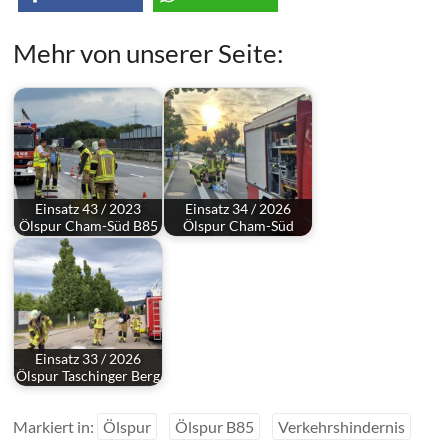
Mehr von unserer Seite:
Einsatz 43 / 2023
Einsatz 34 / 2026
Ölspur Cham-Süd B85
Ölspur Cham-Süd
Einsatz 33 / 2026
Ölspur Taschinger Berg
Markiert in:
Ölspur
Ölspur B85
Verkehrshindernis