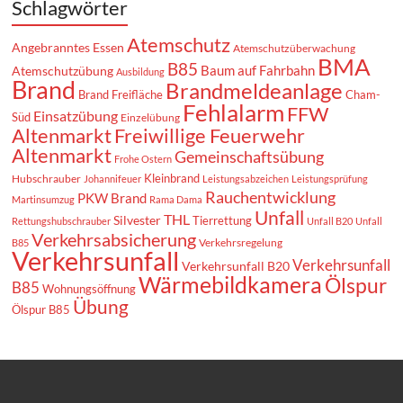
Schlagwörter
Atemschutz
Angebranntes Essen
Atemschutzüberwachung
BMA
B85
Baum auf Fahrbahn
Atemschutzübung
Ausbildung
Brand
Brandmeldeanlage
Brand Freifläche
Cham-
Fehlalarm
FFW
Einsatzübung
Süd
Einzelübung
Altenmarkt
Freiwillige Feuerwehr
Altenmarkt
Gemeinschaftsübung
Frohe Ostern
Kleinbrand
Hubschrauber
Johannifeuer
Leistungsabzeichen
Leistungsprüfung
Rauchentwicklung
PKW Brand
Martinsumzug
Rama Dama
Unfall
THL
Silvester
Tierrettung
Rettungshubschrauber
Unfall B20
Unfall
Verkehrsabsicherung
Verkehrsregelung
B85
Verkehrsunfall
Verkehrsunfall
Verkehrsunfall B20
Wärmebildkamera
Ölspur
B85
Wohnungsöffnung
Übung
Ölspur B85