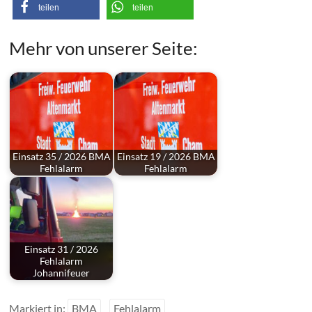
teilen
teilen
Mehr von unserer Seite:
Einsatz 35 / 2026 BMA
Einsatz 19 / 2026 BMA
Fehlalarm
Fehlalarm
Einsatz 31 / 2026
Fehlalarm
Johannifeuer
Markiert in:
BMA
Fehlalarm