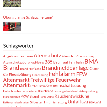
Übung „lange Schlauchleitung“
Schlagwörter
Atemschutz
Angebranntes Essen
Atemschutzüberwachung
BMA
B85
Baum auf Fahrbahn
Atemschutzübung
Ausbildung
Brand
Brandmeldeanlage
Cham-
Brand Freifläche
Fehlalarm
FFW
Einsatzübung
Süd
Einzelübung
Altenmarkt
Freiwillige Feuerwehr
Altenmarkt
Gemeinschaftsübung
Frohe Ostern
Kleinbrand
Hubschrauber
Johannifeuer
Leistungsabzeichen
Leistungsprüfung
Rauchentwicklung
PKW Brand
Martinsumzug
Rama Dama
Unfall
THL
Silvester
Tierrettung
Rettungshubschrauber
Unfall B20
Unfall