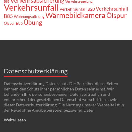
Verkehrsabsicherung
Verkehrsregelung
B85
Verkehrsunfall
Verkehrsunfall
Verkehrsunfall B20
Wärmebildkamera
Ölspur
B85
Wohnungsöffnung
Übung
Ölspur B85
Datenschutzerklärung
Datenschutzerklärung Datenschutz Die Betreiber dieser Seiten
nehmen den Schutz Ihrer persönlichen Daten sehr ernst. Wir
behandeln Ihre personenbezogenen Daten vertraulich und
entsprechend der gesetzlichen Datenschutzvorschriften sowie
dieser Datenschutzerklärung. Die Nutzung unserer Webseite ist in
der Regel ohne Angabe personenbezogener Daten
Weiterlesen