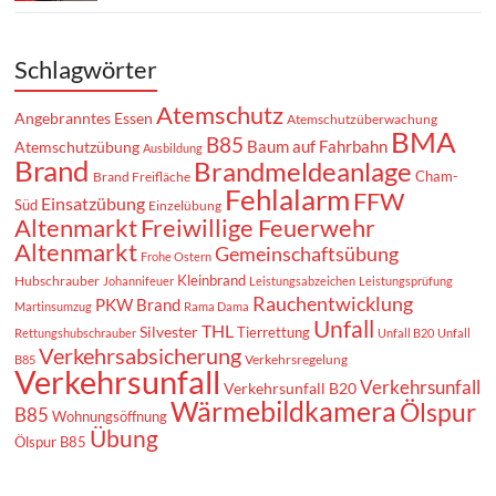
Schlagwörter
Atemschutz
Angebranntes Essen
Atemschutzüberwachung
BMA
B85
Baum auf Fahrbahn
Atemschutzübung
Ausbildung
Brand
Brandmeldeanlage
Cham-
Brand Freifläche
Fehlalarm
FFW
Einsatzübung
Süd
Einzelübung
Altenmarkt
Freiwillige Feuerwehr
Altenmarkt
Gemeinschaftsübung
Frohe Ostern
Kleinbrand
Hubschrauber
Johannifeuer
Leistungsabzeichen
Leistungsprüfung
Rauchentwicklung
PKW Brand
Martinsumzug
Rama Dama
Unfall
THL
Silvester
Tierrettung
Rettungshubschrauber
Unfall B20
Unfall
Verkehrsabsicherung
Verkehrsregelung
B85
Verkehrsunfall
Verkehrsunfall
Verkehrsunfall B20
Wärmebildkamera
Ölspur
B85
Wohnungsöffnung
Übung
Ölspur B85