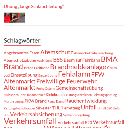
Übung „lange Schlauchleitung“
Schlagwörter
Atemschutz
Angebranntes Essen
Atemschutzüberwachung
BMA
B85
Baum auf Fahrbahn
Atemschutzübung
Ausbildung
Brand
Brandmeldeanlage
Cham-
Brand Freifläche
Fehlalarm
FFW
Einsatzübung
Süd
Einzelübung
Altenmarkt
Freiwillige Feuerwehr
Altenmarkt
Gemeinschaftsübung
Frohe Ostern
Kleinbrand
Hubschrauber
Johannifeuer
Leistungsabzeichen
Leistungsprüfung
Rauchentwicklung
PKW Brand
Martinsumzug
Rama Dama
Unfall
THL
Silvester
Tierrettung
Rettungshubschrauber
Unfall B20
Unfall
Verkehrsabsicherung
Verkehrsregelung
B85
Verkehrsunfall
Verkehrsunfall
Verkehrsunfall B20