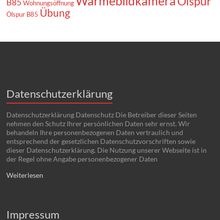
Wärmebildkamera
Ölspur
B85
Wohnungsöffnung
Übung
Ölspur B85
Datenschutzerklärung
Datenschutzerklärung Datenschutz Die Betreiber dieser Seiten
nehmen den Schutz Ihrer persönlichen Daten sehr ernst. Wir
behandeln Ihre personenbezogenen Daten vertraulich und
entsprechend der gesetzlichen Datenschutzvorschriften sowie
dieser Datenschutzerklärung. Die Nutzung unserer Webseite ist in
der Regel ohne Angabe personenbezogener Daten
Weiterlesen
Impressum