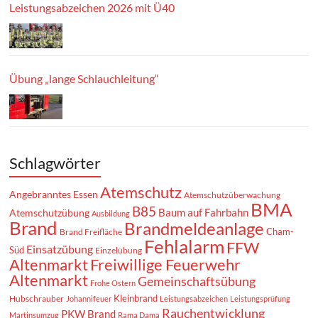
Leistungsabzeichen 2026 mit Ü40
Übung „lange Schlauchleitung“
Schlagwörter
Atemschutz
Angebranntes Essen
Atemschutzüberwachung
BMA
B85
Baum auf Fahrbahn
Atemschutzübung
Ausbildung
Brand
Brandmeldeanlage
Cham-
Brand Freifläche
Fehlalarm
FFW
Einsatzübung
Süd
Einzelübung
Altenmarkt
Freiwillige Feuerwehr
Altenmarkt
Gemeinschaftsübung
Frohe Ostern
Kleinbrand
Hubschrauber
Johannifeuer
Leistungsabzeichen
Leistungsprüfung
Rauchentwicklung
PKW Brand
Martinsumzug
Rama Dama