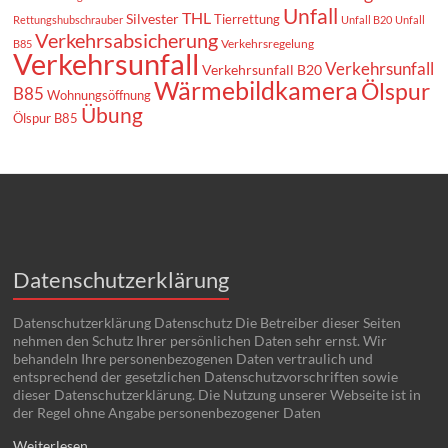
Unfall
THL
Silvester
Tierrettung
Rettungshubschrauber
Unfall B20
Unfall
Verkehrsabsicherung
Verkehrsregelung
B85
Verkehrsunfall
Verkehrsunfall
Verkehrsunfall B20
Wärmebildkamera
Ölspur
B85
Wohnungsöffnung
Übung
Ölspur B85
Datenschutzerklärung
Datenschutzerklärung Datenschutz Die Betreiber dieser Seiten
nehmen den Schutz Ihrer persönlichen Daten sehr ernst. Wir
behandeln Ihre personenbezogenen Daten vertraulich und
entsprechend der gesetzlichen Datenschutzvorschriften sowie
dieser Datenschutzerklärung. Die Nutzung unserer Webseite ist in
der Regel ohne Angabe personenbezogener Daten
Weiterlesen